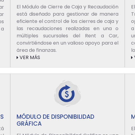
El Módulo de Cierre de Caja y Recaudación
E
ar
está diseñado para gestionar de manera
T
ar
eficiente el control de los cierres de caja y
o
os
las recaudaciones realizadas en una o
a
 a
múltiples sucursales del Rent a Car,
u
convirtiéndose en un valioso apoyo para el
c
área de finanzas.
l
VER MÁS
OS
MÓDULO DE DISPONIBILIDAD
M
GRÁFICA
tá
E