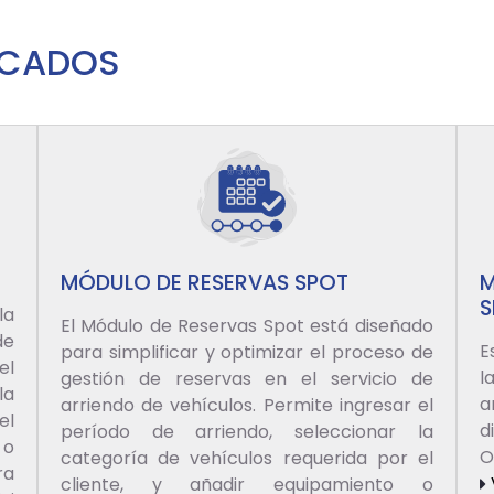
ACADOS
MÓDULO DE RESERVAS SPOT
M
S
la
El Módulo de Reservas Spot está diseñado
de
E
para simplificar y optimizar el proceso de
el
l
gestión de reservas en el servicio de
la
a
arriendo de vehículos. Permite ingresar el
el
d
período de arriendo, seleccionar la
 o
O
categoría de vehículos requerida por el
ra
cliente, y añadir equipamiento o