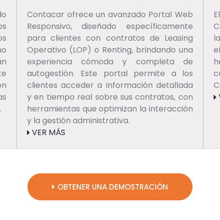
do
Contacar ofrece un avanzado Portal Web
E
os
Responsivo, diseñado específicamente
C
os
para clientes con contratos de Leasing
l
mo
Operativo (LOP) o Renting, brindando una
e
an
experiencia cómoda y completa de
h
te
autogestión. Este portal permite a los
c
ón
clientes acceder a información detallada
C
as
y en tiempo real sobre sus contratos, con
.
herramientas que optimizan la interacción
y la gestión administrativa.
VER MÁS
OBTENER UNA DEMOSTRACIÓN