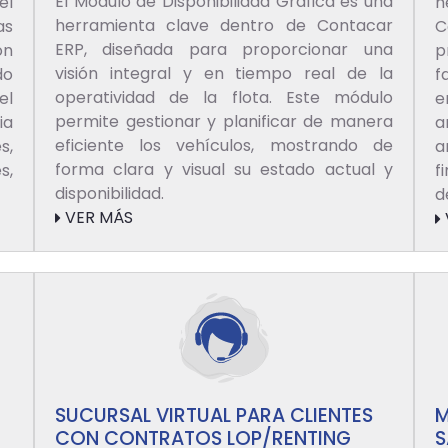
El Módulo de Disponibilidad Gráfica es una
el
h
herramienta clave dentro de Contacar
as
C
ERP, diseñada para proporcionar una
ón
p
visión integral y en tiempo real de la
do
f
operatividad de la flota. Este módulo
el
e
permite gestionar y planificar de manera
ia
a
eficiente los vehículos, mostrando de
s,
a
forma clara y visual su estado actual y
s,
f
disponibilidad.
d
VER MÁS
SUCURSAL VIRTUAL PARA CLIENTES
M
CON CONTRATOS LOP/RENTING
S