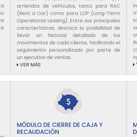
ta
i
arriendos de vehículos, tanto para RAC
so
m
(Rent a Car) como para LOP (Long-Term
za
t
Operational Leasing). Entre sus principales
te
v
características, destaca la posibilidad de
o
llevar un historial detallado de los
R
movimientos de cada cliente, facilitando el
L
seguimiento personalizado por parte de
o
un ejecutivo de ventas.
VER MÁS
MÓDULO DE CIERRE DE CAJA Y
M
RECAUDACIÓN
D
na